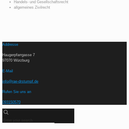
Handels- und Gesellschaftsrecht
allgemeines Zivilrecht
Addresse
Haugerpfarrgasse 7
97070 Würzburg
E-Mail
info@rae-drstumpf.de
Rufen Sie uns an
093150570